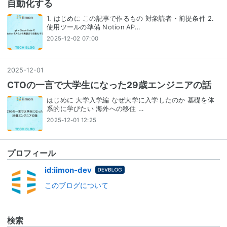
自動化する
1. はじめに この記事で作るもの 対象読者・前提条件 2.
使用ツールの準備 Notion AP…
2025-12-02 07:00
2025
-
12
-
01
CTOの一言で大学生になった29歳エンジニアの話
はじめに 大学入学編 なぜ大学に入学したのか 基礎を体
系的に学びたい 海外への移住 …
2025-12-01 12:25
プロフィール
はてな
id:iimon-dev
ブログ
このブログについて
for
DevBlo
g
検索