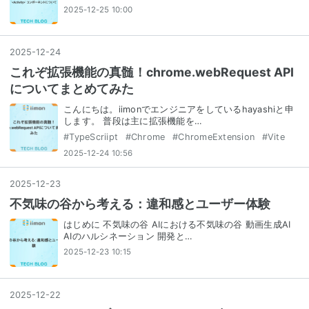
2025-12-25 10:00
2025
-
12
-
24
これぞ拡張機能の真髄！chrome.webRequest API
についてまとめてみた
こんにちは。iimonでエンジニアをしているhayashiと申
します。 普段は主に拡張機能を…
#
TypeScriipt
#
Chrome
#
ChromeExtension
#
Vite
2025-12-24 10:56
2025
-
12
-
23
不気味の谷から考える：違和感とユーザー体験
はじめに 不気味の谷 AIにおける不気味の谷 動画生成AI
AIのハルシネーション 開発と…
2025-12-23 10:15
2025
-
12
-
22